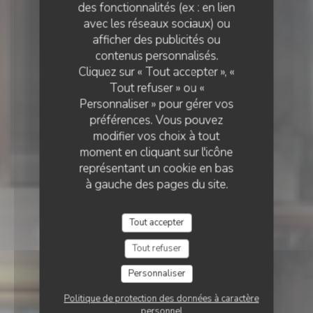
des fonctionnalités (ex : en lien
avec les réseaux sociaux) ou
afficher des publicités ou
PICCOLO MONDO
RESTAURANT ITALIEN - PIZZERIA
•
LILLE
contenus personnalisés.
Cliquez sur « Tout accepter », «
Piccolo Mondo
Tout refuser » ou «
Personnaliser » pour gérer vos
préférences. Vous pouvez
modifier vos choix à tout
moment en cliquant sur l'icône
représentant un cookie en bas
à gauche des pages du site.
Tout accepter
Tout refuser
Personnaliser
Politique de protection des données à caractère
personnel