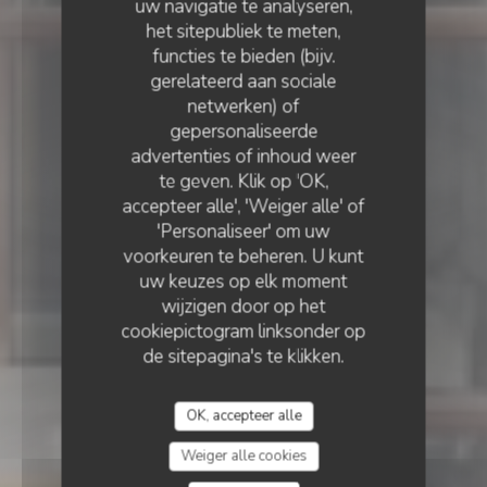
uw navigatie te analyseren,
het sitepubliek te meten,
functies te bieden (bijv.
gerelateerd aan sociale
netwerken) of
gepersonaliseerde
PICCOLO MONDO
RESTAURANT ITALIEN - PIZZERIA
•
LILLE
advertenties of inhoud weer
te geven. Klik op 'OK,
Piccolo Mondo
accepteer alle', 'Weiger alle' of
'Personaliseer' om uw
voorkeuren te beheren. U kunt
uw keuzes op elk moment
wijzigen door op het
cookiepictogram linksonder op
de sitepagina's te klikken.
OK, accepteer alle
Weiger alle cookies