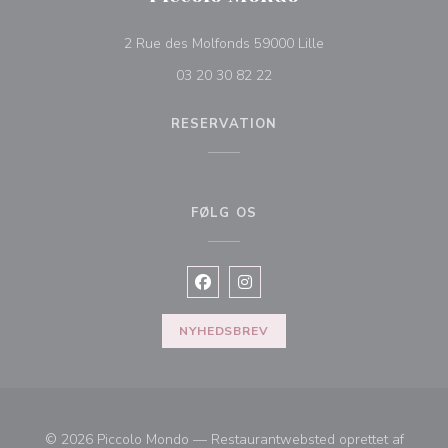
((åbner i et nyt vind
2 Rue des Molfonds 59000 Lille
03 20 30 82 22
RESERVATION
FØLG OS
Facebook ((åbner i et nyt vindue))
Instagram ((åbner i et nyt vin
NYHEDSBREV
© 2026 Piccolo Mondo — Restaurantwebsted oprettet af