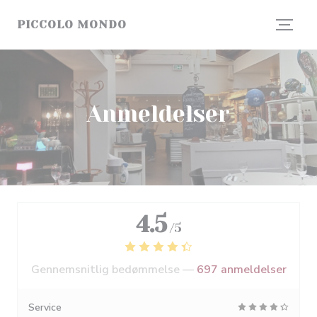
CCookie-styringspanel
PICCOLO MONDO
Anmeldelser
4.5
/5
Gennemsnitlig bedømmelse —
697 anmeldelser
Service