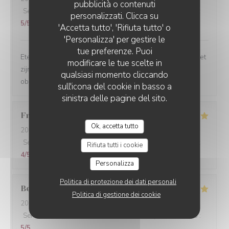
PICCOLO MONDO
pubblicità o contenuti
Servizio
:
4
/5
Atmosfera
:
4
/5
Cucina
:
5
/5
Qualità / Prezzo
:
personalizzati. Clicca su
5
/5
'Accetta tutto', 'Rifiuta tutto' o
'Personalizza' per gestire le
tue preferenze. Puoi
Eten was top! Bediening is oké. Een ober is wel meer met
modificare le tue scelte in
zijn haar en gsm bezig dan met zijn werk. Een oudere
qualsiasi momento cliccando
ober en een gekleurde ober waren top
sull'icona del cookie in basso a
sinistra delle pagine del sito.
Françoise
C
Ok, accetta tutto
2026-03-07
- 13:00 - Ospiti 3
Servizio
:
4
/5
Atmosfera
:
3
/5
Cucina
:
5
/5
Qualità / Prezzo
:
Rifiuta tutti i cookie
4
/5
Personalizza
Politica di protezione dei dati personali
Beatrice
M
Politica di gestione dei cookie
2026-03-07
- 19:30 - Ospiti 2
Servizio
:
5
/5
Atmosfera
:
5
/5
Cucina
:
5
/5
Qualità / Prezzo
:
5
/5