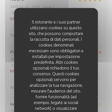
2026-04-28
- 19:00 - Ospiti 3
Servizio
:
5
/5
Atmosfera
:
4
/5
Cucina
:
5
/5
Qualità / Prezzo
:
5
/5
Il ristorante e i suoi partner
utilizzano cookies su questo
sito, che possono comportare
Très bien
la raccolta di dati personali. I
cookies denominati
«necessari» sono obbligatori e
Patricia
D
installati per impostazione
2026-04-25
- 19:00 - Ospiti 2
predefinita. Altri cookies
Servizio
:
5
/5
Atmosfera
:
5
/5
Cucina
:
5
/5
Qualità / Prezzo
:
opzionali richiedono il tuo
5
/5
consenso. Questi cookies
opzionali servono per
analizzare la tua navigazione,
Très bien pas cher les serveurs très gentils et efficaces
misurare l'audience del sito,
fornire funzionalità (ad
esempio, legate ai social
Guy
M
network) o visualizzare
2026-03-14
- 20:00 - Ospiti 4