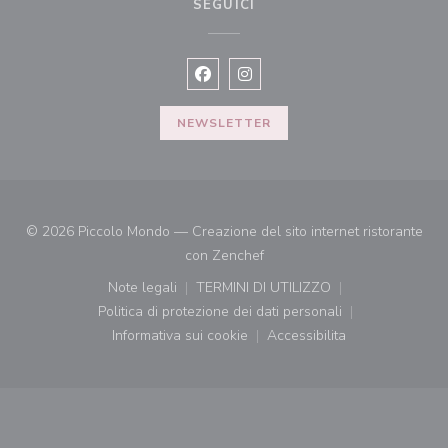
SEGUICI
Facebook ((apre una nuova finestra)
Instagram ((apre una nuova fi
NEWSLETTER
© 2026 Piccolo Mondo — Creazione del sito internet ristorante
((apre una nuova finestra))
con
Zenchef
Note legali
TERMINI DI UTILIZZO
((apre una nuova finestra))
((apre una nuova finestra))
Politica di protezione dei dati personali
((apre una nuova finestra))
Informativa sui cookie
Accessibilita
((apre una nuova finestra))
((apre una nuova finest