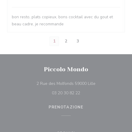
bon resto, plats copieux, bons cocktail avec du gout et
beau cadre, je recommande
1
2
3
Piccolo Mondo
((apre una nuova fin
2 Rue des Molfonds 59000 Lille
03 20 30 82 22
PRENOTAZIONE