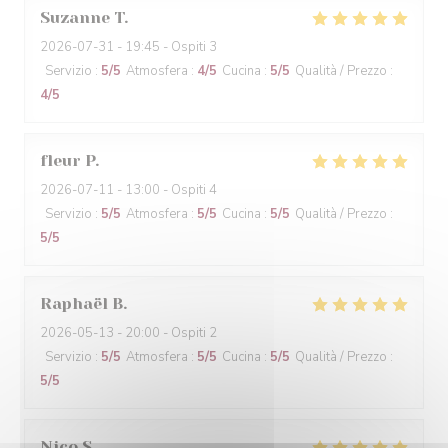
Suzanne
T
2026-07-31
- 19:45 - Ospiti 3
Servizio
:
5
/5
Atmosfera
:
4
/5
Cucina
:
5
/5
Qualità / Prezzo
:
4
/5
fleur
P
2026-07-11
- 13:00 - Ospiti 4
Servizio
:
5
/5
Atmosfera
:
5
/5
Cucina
:
5
/5
Qualità / Prezzo
:
5
/5
Raphaël
B
2026-05-13
- 20:00 - Ospiti 2
Servizio
:
5
/5
Atmosfera
:
5
/5
Cucina
:
5
/5
Qualità / Prezzo
:
5
/5
Nico
S