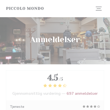
Panel for informasjonskapsler
PICCOLO MONDO
Anmeldelser
4.5
/5
Gjennomsnittlig vurdering —
697 anmeldelser
Tjeneste