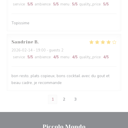
service
:
5
/5
ambience
:
5
/5
menu
:
5
/5
quality_price
:
5
/5
Topissime
Sandrine
B
2026-02-14
- 19:00 - guests 2
service
:
5
/5
ambience
:
4
/5
menu
:
4
/5
quality_price
:
4
/5
bon resto, plats copieux, bons cocktail avec du gout et
beau cadre, je recommande
1
2
3
Piccolo Mondo