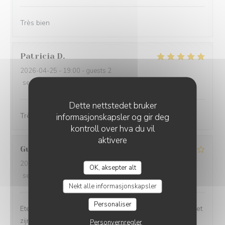
Très bien
Patricia
D
2026-04-25
- 19:00 - guests 2
service
:
5
/5
ambience
:
5
/5
menu
:
5
/5
quality_price
:
5
/5
Dette nettstedet bruker
Très bien pas cher les serveurs très gentils et efficaces
informasjonskapsler og gir deg
kontroll over hva du vil
aktivere
Guy
M
2026-03-14
- 20:00 - guests 4
PICCOLO MONDO
OK, aksepter alt
service
:
4
/5
ambience
:
4
/5
menu
:
5
/5
quality_price
:
5
/5
Nekt alle informasjonskapsler
Personaliser
Eten was top! Bediening is oké. Een ober is wel meer met
zijn haar en gsm bezig dan met zijn werk. Een oudere
Personvernregler