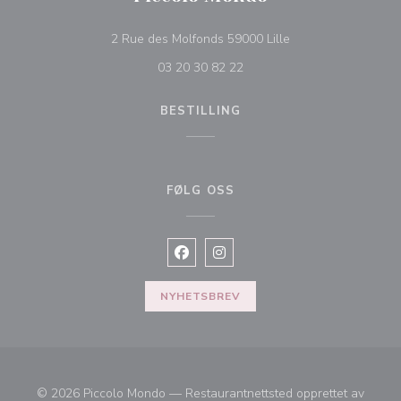
((åpner i et nytt vind
2 Rue des Molfonds 59000 Lille
03 20 30 82 22
BESTILLING
FØLG OSS
Facebook ((åpner i et nytt vindu))
Instagram ((åpner i et nytt vin
NYHETSBREV
© 2026 Piccolo Mondo — Restaurantnettsted opprettet av