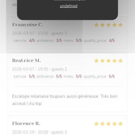
ober en een gekleurde ober waren top
undefined
Françoise
C
2026-03-07
- 13:00 - guests 3
service
:
4
/5
ambience
:
3
/5
menu
:
5
/5
quality_price
:
4
/5
Beatrice
M
2026-03-07
- 19:30 - guests 2
service
:
5
/5
ambience
:
5
/5
menu
:
5
/5
quality_price
:
5
/5
Escalope milanaise toujours aussi généreuse. Trés bon
acceuil ! Au top
Florence
R
2026-02-19
- 20:00 - guests 2