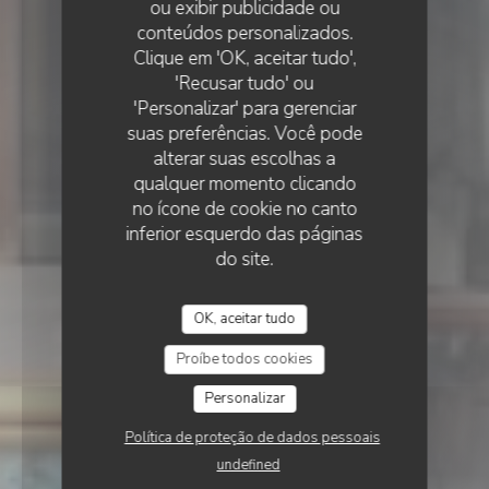
ou exibir publicidade ou
conteúdos personalizados.
PICCOLO MONDO
Clique em 'OK, aceitar tudo',
•
LILLE
'Recusar tudo' ou
Piccolo Mondo
'Personalizar' para gerenciar
suas preferências. Você pode
alterar suas escolhas a
qualquer momento clicando
no ícone de cookie no canto
inferior esquerdo das páginas
do site.
OK, aceitar tudo
Proíbe todos cookies
Personalizar
Política de proteção de dados pessoais
undefined