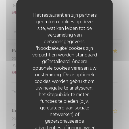
Service
:
5
/5
Atmosfeer
:
4
/5
Keuken
:
5
/5
Kwaliteit / Prijs
:
5
/5
Het restaurant en zijn partners
gebruiken cookies op deze
site, wat kan leiden tot de
Très bien
verzameling van
persoonsgegevens.
'Noodzakelijke' cookies zijn
Patricia
D
verplicht en worden standaard
2026-04-25
- 19:00 - Gasten 2
geïnstalleerd. Andere
Service
:
5
/5
Atmosfeer
:
5
/5
Keuken
:
5
/5
Kwaliteit / Prijs
:
optionele cookies vereisen uw
5
/5
toestemming. Deze optionele
cookies worden gebruikt om
uw navigatie te analyseren,
Très bien pas cher les serveurs très gentils et efficaces
het sitepubliek te meten,
functies te bieden (bijv.
gerelateerd aan sociale
Guy
M
netwerken) of
2026-03-14
- 20:00 - Gasten 4
gepersonaliseerde
PICCOLO MONDO
Service
:
4
/5
Atmosfeer
:
4
/5
Keuken
:
5
/5
Kwaliteit / Prijs
:
advertenties of inhoud weer