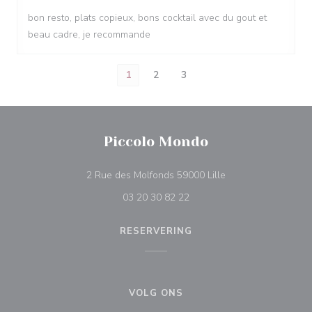
bon resto, plats copieux, bons cocktail avec du gout et
beau cadre, je recommande
1
2
3
Piccolo Mondo
((opent in een nieu
2 Rue des Molfonds 59000 Lille
03 20 30 82 22
RESERVERING
VOLG ONS