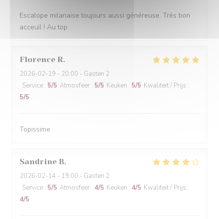
Escalope milanaise toujours aussi généreuse. Trés bon
acceuil ! Au top
Florence
R
2026-02-19
- 20:00 - Gasten 2
Service
:
5
/5
Atmosfeer
:
5
/5
Keuken
:
5
/5
Kwaliteit / Prijs
:
5
/5
Topissime
Sandrine
B
2026-02-14
- 19:00 - Gasten 2
Service
:
5
/5
Atmosfeer
:
4
/5
Keuken
:
4
/5
Kwaliteit / Prijs
:
4
/5